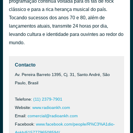
programação contínua voltada para os fãs de rock
The Man Who Sold The World
clássico e para a rica herança musical do país.
há 59 minutos
Nirvana
Tocando sucessos dos anos 70 e 80, além de
lançamentos atuais, transmite 24 horas por dia,
levando cultura e identidade para ouvintes ao redor do
mundo.
Contacto
Av. Pereira Barreto 1395, Cj. 31, Santo André, São
Paulo, Brasil
Telefone:
(11) 2379-7901
Website:
www.radioankh.com
Email:
comercial@radioankh.com
Facebook:
www.facebook.com/people/R%C3%A1dio-
Ankh/61577796508594/