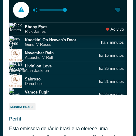
Ebony Eyes
Ao vivo
Rick James
Knockin' On Heaven's Door
há 7 minutos
Guns N' Roses
November Rain
há 16 minutos
Acoustic N' Roll
Livin' on Love
há 26 minutos
Alan Jackson
Sabroso
há 31 minutos
Daria Lupi
Vamos Fugir
há 35 minutos
Skank
Ela Roubou Meu Caminhão
há 43 minutos
MÚSICA BRASIL
Matanza
Sara
Perfil
há 47 minutos
Starship
Esta emissora de rádio brasileira oferece uma
Bitter Sweet Symphony
há 53 minutos
The Verve