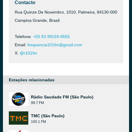
Contacto
Rua Quinze De Novembro, 1010, Palmeira, 84130-000
Campina Grande, Brasil
Telefone:
+55 83 99159-8555
Email:
frequencia101fm@gmail.com
X:
@r101fm
Estações relacionadas
Rádio Saudade FM (São Paulo)
99.7 FM
TMC (São Paulo)
100.1 FM