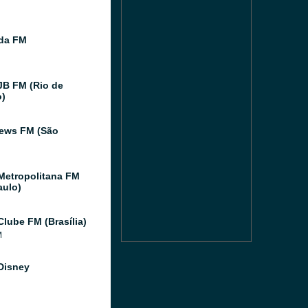
ida FM
JB FM (Rio de
o)
ews FM (São
Metropolitana FM
aulo)
Clube FM (Brasília)
M
Disney