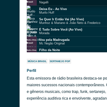
Nagalli
Deixa Eu - Ao Vivo
Murilo Huff
Se Quer Ir Então Vai (Ao Vivo)
Munhoz & Mariano & João Neto & Frederico
É Tudo Sobre Você (Ao Vivo)
Morada
Vou pela Madrugada
Mc Negão Original
Filho da Noite
Matuê
Segundo Amor da Sua Vida
MÚSICA BRASIL
SERTANEJO POP
Marília Mendonça
Perfil
Forró e Desmantelo
Manim Vaqueiro
Esta emissora de rádio brasileira destaca-se p
Desliza ("Ólhinho" No Corpinho)
Léo Santana
maiores sucessos nacionais contemporâneos. C
Cópia Proibida
e gêneros musicais, como trap, funk, sertanejo,
Léo Foguete
experiência auditiva rica e envolvente, agrada