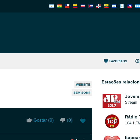
FAVORITOS
Estações relacio
WEBSITE
SEM SOM?
Jovem 
Stream
Rádio 
Gostar (
0
)
(
0
)
104.1 F
Itapoa