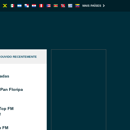
MAIS PAÍSES
OUVIDO RECENTEMENTE
nadas
Pan Floripa
Top FM
M
n FM