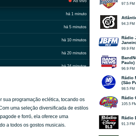
Ao vivo
97.5 FM
há 1 minuto
Atlânt
94.3 FM
há 5 minutos
Rádio 
há 10 minutos
Janeir
99.9 FM
há 20 minutos
BandN
Paulo)
há 24 minutos
96.9 FM
Rádio 
há 30 minutos
(São P
98.5 FM
há 35 minutos
Rádio 
or sua programação eclética, tocando os
105.5 F
há 42 minutos
om uma seleção diversificada de estilos
 pagode e forró, ela oferece uma
Rádio 
há 51 minutos
91.3 FM
ndo a todos os gostos musicais.