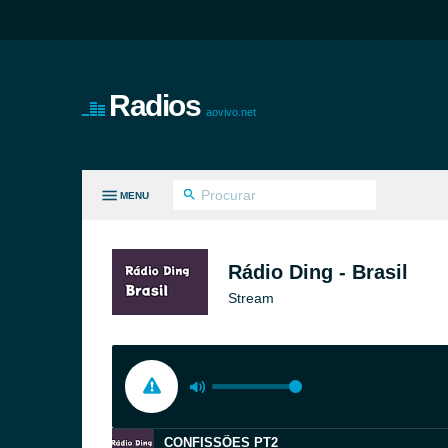
Radios
aovivo.net
MENU
S GÊNEROS
Rádio Ding - Brasil
Stream
CONFISSÕES PT2