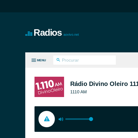
Radios
aovivo.net
MENU
S GÊNEROS
Rádio Divino Oleiro 1
1110 AM