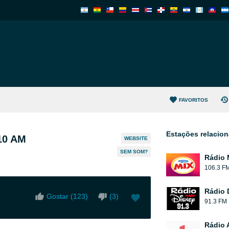
FAVORITOS
Estações relacio
110 AM
WEBSITE
SEM SOM?
Rádio 
106.3 F
Rádio 
Gostar (
123
)
(
3
)
91.3 FM
Rádio 