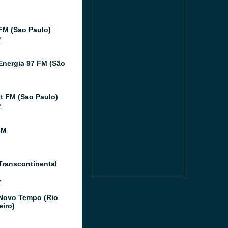
FM (Sao Paulo)
M
Energia 97 FM (São
 FM (Sao Paulo)
M
FM
Transcontinental
M
Novo Tempo (Rio
eiro)