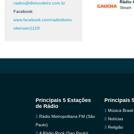
Rádio
radios@divinooleiro.com.br
Stream
Facebook:
www.facebook.com/radiodivino
oleiroam1110/
Principais 5 Estações
Principais 
de Rádio
Música Brasil
Rádio Metropolitana FM (São
Notícias
Paulo)
Religião
A Rádio Rock (Sao Paulo)