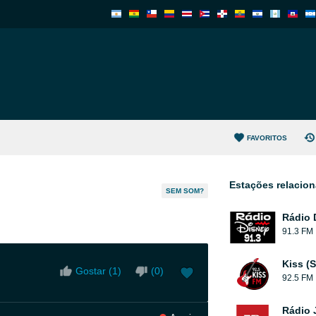
FAVORITOS
Estações relacio
SEM SOM?
Rádio 
91.3 FM
Kiss (
Gostar (
1
)
(
0
)
92.5 FM
Rádio 