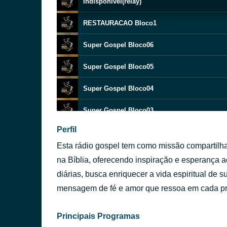
Indisponivel(relay)
RESTAURACAO Bloco1
Super Gospel Bloco06
Super Gospel Bloco05
Super Gospel Bloco04
Super Gospel Bloco03
Perfil
Super Gospel Bloco02
Esta rádio gospel tem como missão compartilh
Indisponivel(relay)
na Bíblia, oferecendo inspiração e esperança 
diárias, busca enriquecer a vida espiritual de
TEMPO DE DEUS Bloco6
mensagem de fé e amor que ressoa em cada p
TEMPO DE DEUS Bloco5
Principais Programas