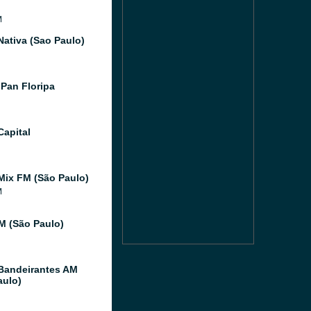
M
Nativa (Sao Paulo)
Pan Floripa
Capital
Mix FM (São Paulo)
M
FM (São Paulo)
Bandeirantes AM
aulo)