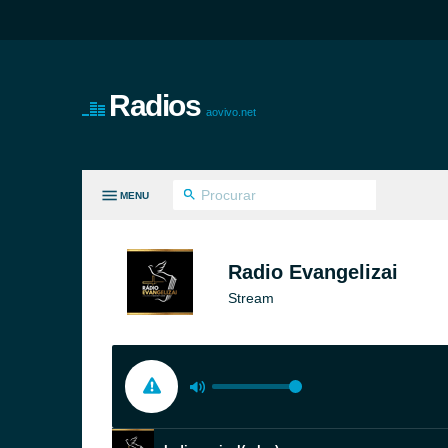
Radios
aovivo.net
MENU
S GÊNEROS
Radio Evangelizai
Stream