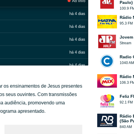
Ao vivo
Paulo)
100.9 F
há 4 dias
Rádio 
95.3 FM
há 4 dias
Jovem 
há 4 dias
Stream
há 4 dias
Radio 
1040 AM
há 4 dias
Rádio 
há 4 dias
106.3 F
ar os ensinamentos de Jesus presentes
há 4 dias
aos seus ouvintes. Com transmissões
Feliz 
 sua audiência, promovendo uma
92.1 FM
há 4 dias
rograma apresentado.
Rádio 
há 4 dias
(São P
840 AM