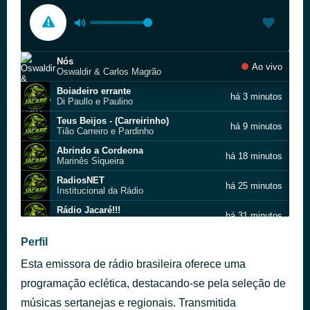
Nós
Ao vivo
Oswaldir & Carlos Magrão
Boiadeiro errante
há 3 minutos
Di Paullo e Paulino
Teus Beijos - (Carreirinho)
há 9 minutos
Tião Carreiro e Pardinho
Abrindo a Cordeona
há 18 minutos
Marinês Siqueira
RadiosNET
há 25 minutos
Institucional da Rádio
Rádio Jacaré!!!
há 31 minutos
Vinhetas da Rádio
Chore de Prazer
Perfil
há 40 minutos
Executivo e Lavrador
Esta emissora de rádio brasileira oferece uma
Chapeludo
há 45 minutos
Nando Moreno, Rionegro & Solimões
programação eclética, destacando-se pela seleção de
Roda de Chimarrão
músicas sertanejas e regionais. Transmitida
há 50 minutos
Os Mateadores