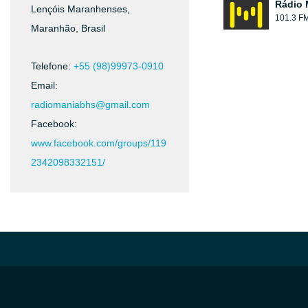
Rádio 
Lençóis Maranhenses,
101.3 F
Maranhão, Brasil
Telefone:
+55 (98)99973-0910
Email:
radiomaniabhs@gmail.com
Facebook:
www.facebook.com/groups/119
2342098332151/