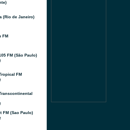
nte)
a (Rio de Janeiro)
n FM
105 FM (São Paulo)
M
Tropical FM
M
Transcontinental
M
 FM (Sao Paulo)
M