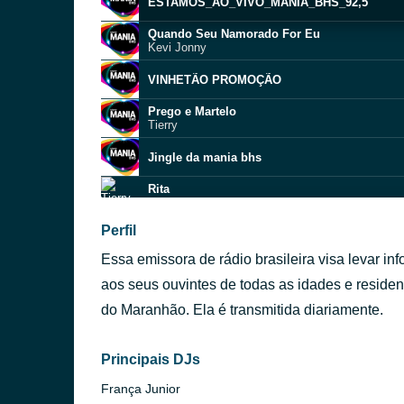
ESTAMOS_AO_VIVO_MANIA_BHS_92,5
Quando Seu Namorado For Eu
Kevi Jonny
VINHETÃO PROMOÇÃO
Prego e Martelo
Tierry
Jingle da mania bhs
Rita
Tierry
Perfil
SPOT BARBEARIA DEUZINHO
Essa emissora de rádio brasileira visa levar i
Bloquear no Tiktok
Railan Soares
aos seus ouvintes de todas as idades e reside
do Maranhão. Ela é transmitida diariamente.
SPOT ATUAL LeT FARMACIA
Loucura do seu coração
Sorriso Maroto
Principais DJs
França Junior