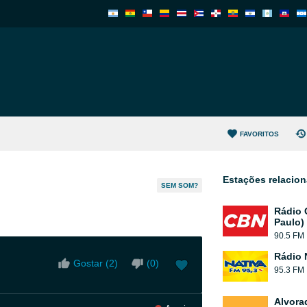
FAVORITOS
Estações relacio
SEM SOM?
Rádio 
Paulo)
90.5 FM
Rádio 
Gostar (
2
)
(
0
)
95.3 FM
Alvora