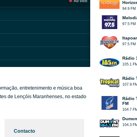
Ao vivo
Horizo
94.9 FM
Melodi
97.5 FM
Itapoa
97.5 FM
Rádio 
105.1 F
Rádio 
107.9 F
nformação, entretenimento e música boa
ntes de Lençóis Maranhenses, no estado
Rádio 
FM
104.7 F
Dumont
104.3 F
Contacto