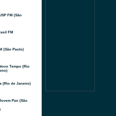
USP FM (São
asil FM
FM (São Paulo)
Novo Tempo (Rio
eiro)
a (Rio de Janeiro)
Jovem Pan (São
M