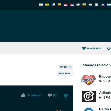
FAVORITOS
Estações relacio
WEBSITE
SEM SOM?
Itapoa
97.5 FM
Atlânt
Gostar (
3
)
(
0
)
94.3 FM
Radio 