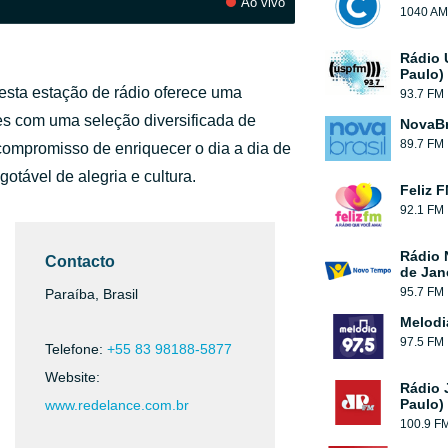
Ao vivo
1040 AM
Rádio 
Paulo)
 esta estação de rádio oferece uma
93.7 FM
es com uma seleção diversificada de
NovaBr
89.7 FM
ompromisso de enriquecer o dia a dia de
otável de alegria e cultura.
Feliz 
92.1 FM
Rádio 
Contacto
de Jan
95.7 FM
Paraíba, Brasil
Melodi
97.5 FM
Telefone:
+55 83 98188-5877
Website:
Rádio 
Paulo)
www.redelance.com.br
100.9 F