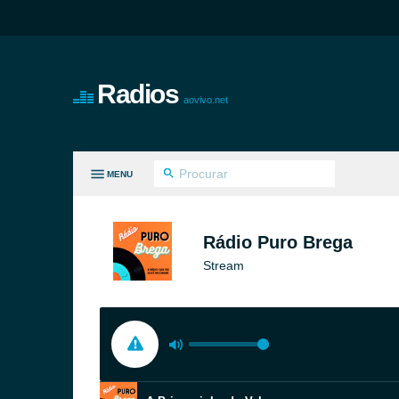
Radios
aovivo.net
MENU
S GÊNEROS
Rádio Puro Brega
Stream