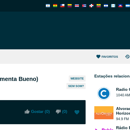
FAVORITOS
Estações relacio
imenta Bueno)
WEBSITE
SEM SOM?
Radio 
1040 AM
Alvora
Gostar (
0
)
(
0
)
Horizo
94.9 FM
Rádio 