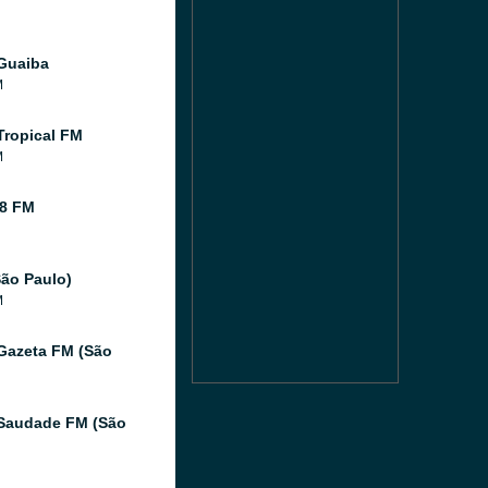
Guaiba
M
Tropical FM
M
8 FM
ão Paulo)
M
Gazeta FM (São
Saudade FM (São