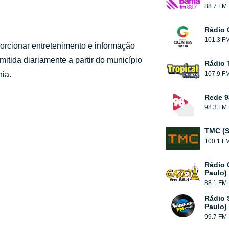
88.7 FM
Rádio 
101.3 F
orcionar entretenimento e informação
itida diariamente a partir do município
Rádio 
ia.
107.9 F
Rede 9
98.3 FM
TMC (S
100.1 F
Rádio 
Paulo)
88.1 FM
Rádio 
Paulo)
99.7 FM