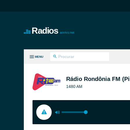
Radios
aovivo.net
MENU
S GÊNEROS
Rádio Rondônia FM (P
1480 AM