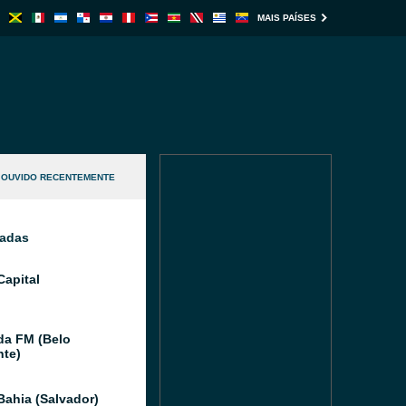
MAIS PAÍSES
OUVIDO RECENTEMENTE
nadas
Capital
da FM (Belo
nte)
Bahia (Salvador)