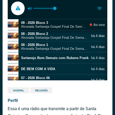
08 - 2026 Bloco 3
Ao vivo
Alvorada Sertaneja Gospel Final De Semana 01 E 02
08 - 2026 Bloco 2
há 4 dias
Alvorada Sertaneja Gospel Final De Semana 01 E 02
08 - 2026 Bloco 1
há 4 dias
Alvorada Sertaneja Gospel Final De Semana 01 E 02
Sertanejo Bom Demais com Rubens Frank
há 4 dias
DE BEM COM A VIDA
há 4 dias
07 - 2026 Bloco 06
há 4 dias
A Voz Do Adorador 31
07 - 2026 Bloco 05
há 4 dias
GOSPEL
RELIGIÃO
A Voz Do Adorador 31
07 - 2026 Bloco 04
Perfil
há 4 dias
A Voz Do Adorador 31
Essa é uma rádio que transmite a partir de Santa
07 - 2026 Bloco 03
há 4 dias
A Voz Do Adorador 31