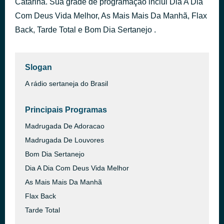
Catarina. Sua grade de programação inclui Dia A Dia
07 - 2026 Bloco 02
Com Deus Vida Melhor, As Mais Mais Da Manhã, Flax
há 4 dias
A Voz Do Adorador 31
Back, Tarde Total e Bom Dia Sertanejo .
Slogan
A rádio sertaneja do Brasil
Principais Programas
Madrugada De Adoracao
Madrugada De Louvores
Bom Dia Sertanejo
Dia A Dia Com Deus Vida Melhor
As Mais Mais Da Manhã
Flax Back
Tarde Total