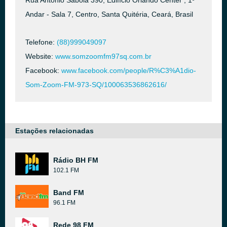
Rua Antonio Sabóia 390, Edifício Orlando Center , 1º
Andar - Sala 7, Centro, Santa Quitéria, Ceará, Brasil
Telefone:
(88)999049097
Website:
www.somzoomfm97sq.com.br
Facebook:
www.facebook.com/people/R%C3%A1dio-
Som-Zoom-FM-973-SQ/100063536862616/
Estações relacionadas
Rádio BH FM
102.1 FM
Band FM
96.1 FM
Rede 98 FM