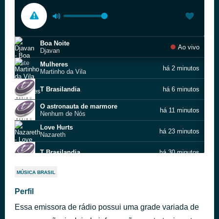
Boa Noite
Ao vivo
Djavan
Mulheres
há 2 minutos
Martinho da Vila
T Brasilandia
há 6 minutos
O astronauta de marmore
há 11 minutos
Nenhum de Nós
Love Hurts
há 23 minutos
Nazareth
T Brasilandia
há 30 minutos
Take on Me
há 35 minutos
MÚSICA BRASIL
a‐ha
Chove chuva
Perfil
há 39 minutos
Biquini Cavadão
Essa emissora de rádio possui uma grade variada de
Balanço Do Busão
há 47 minutos
Falamansa