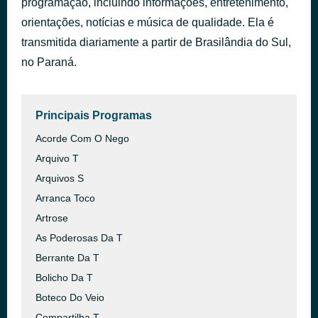
programação, incluindo informações, entretenimento,
Always
orientações, notícias e música de qualidade. Ela é
há 52 minutos
Bon Jovi
transmitida diariamente a partir de Brasilândia do Sul,
no Paraná.
Principais Programas
Acorde Com O Nego
Arquivo T
Arquivos S
Arranca Toco
Artrose
As Poderosas Da T
Berrante Da T
Bolicho Da T
Boteco Do Veio
Compartilha T