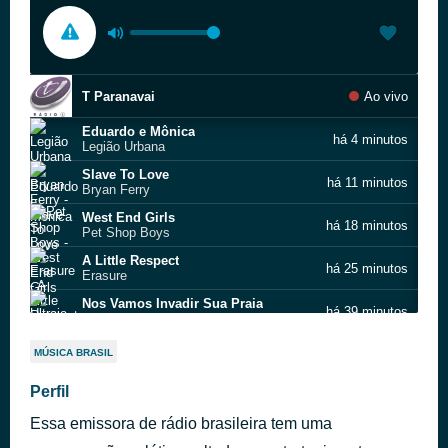
T Paranavai
Ao vivo
Eduardo e Mônica
há 4 minutos
Legião Urbana
Slave To Love
há 11 minutos
Bryan Ferry
West End Girls
há 18 minutos
Pet Shop Boys
A Little Respect
há 25 minutos
Erasure
Nos Vamos Invadir Sua Praia
há 39 minutos
Ultraje a rigor
T Paranavai
há 44 minutos
MÚSICA BRASIL
Erva venenosa
Perfil
há 50 minutos
Rita Lee
Essa emissora de rádio brasileira tem uma
Dancing Queen
há 54 minutos
ABBA