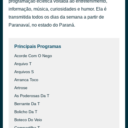
programação eclética voltada ao entretenimento,
informação, música, curiosidades e humor. Ela é
T Paranavai
há 1 hora
transmitida todos os dias da semana a partir de
Paranavaí, no estado do Paraná.
Principais Programas
Acorde Com O Nego
Arquivo T
Arquivos S
Arranca Toco
Artrose
As Poderosas Da T
Berrante Da T
Bolicho Da T
Boteco Do Veio
Compartilha T