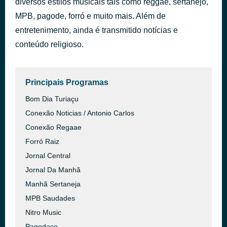
diversos estilos musicais tais como reggae, sertanejo,
DIA D
MPB, pagode, forró e muito mais. Além de
há 1 hora
AMARAL SUPERMECADO
entretenimento, ainda é transmitido notícias e
conteúdo religioso.
Principais Programas
Bom Dia Turiaçu
Conexão Noticias / Antonio Carlos
Conexão Regaae
Forró Raiz
Jornal Central
Jornal Da Manhã
Manhã Sertaneja
MPB Saudades
Nitro Music
Pagodaço