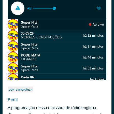
Super Hits
Ao vivo
Spare Parts
30-05-26
há 12 minutos
MORAES CONSTRUÇÕES
Super Hits
há 17 minutos
Spare Parts
PODE MATA
há 44 minutos
CIGARRO
Super Hits
há 51 minutos
Spare Parts
Parte 04
há 1 hora
Super hits
LOJA -KB-CONFECSOES=03-01-24
há 1 hora
CONTEMPORÂNEA
Super Hits
Perfil
há 1 hora
Spare Parts
A programação dessa emissora de rádio engloba
Locução de Hora
há 1 hora