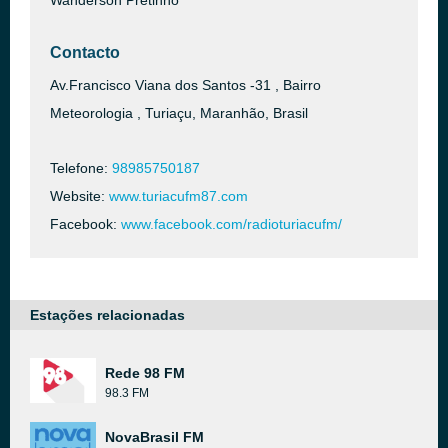
Wanderson Pretinho
Contacto
Av.Francisco Viana dos Santos -31 , Bairro
Meteorologia , Turiaçu, Maranhão, Brasil
Telefone:
98985750187
Website:
www.turiacufm87.com
Facebook:
www.facebook.com/radioturiacufm/
Estações relacionadas
Rede 98 FM
98.3 FM
NovaBrasil FM