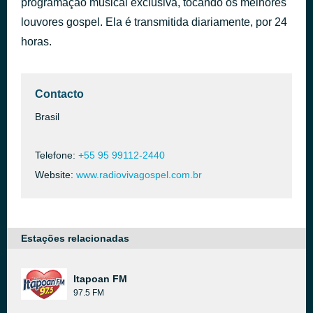
programação musical exclusiva, tocando os melhores
Incomparável Teu Amor
louvores gospel. Ela é transmitida diariamente, por 24
há 1 dia
Eliezer Rodrigues
horas.
Contacto
Brasil
Telefone:
+55 95 99112-2440
Website:
www.radiovivagospel.com.br
Estações relacionadas
Itapoan FM
97.5 FM