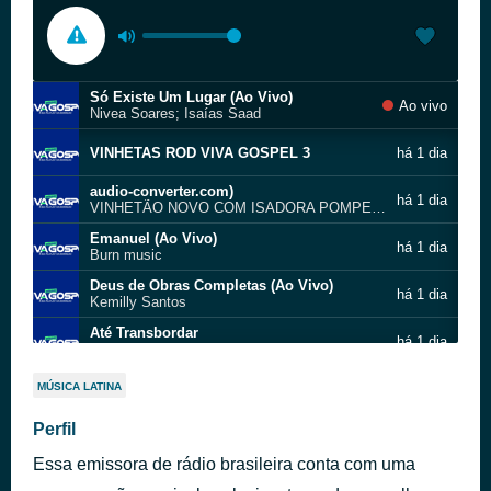
Só Existe Um Lugar (Ao Vivo)
Ao vivo
Nivea Soares; Isaías Saad
VINHETAS ROD VIVA GOSPEL 3
há 1 dia
audio-converter.com)
há 1 dia
VINHETÃO NOVO COM ISADORA POMPEU (online
Emanuel (Ao Vivo)
há 1 dia
Burn music
Deus de Obras Completas (Ao Vivo)
há 1 dia
Kemilly Santos
Até Transbordar
há 1 dia
Sarah Oliveira e Nívea Soares
Teu Amor Por Mim
há 1 dia
MÚSICA LATINA
Adhemar de Campos
Eu Estou Aqui (Ao Vivo)
Perfil
há 1 dia
Betiane
Essa emissora de rádio brasileira conta com uma
A vitória da cruz
há 1 dia
Bola de Neve Londrina