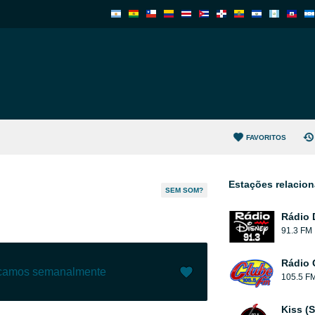
FAVORITOS
Estações relacio
SEM SOM?
Rádio 
91.3 FM
Rádio 
ecamos semanalmente
105.5 F
Gostar (
8
)
(
0
)
Kiss (