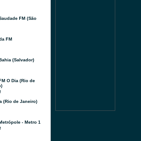
Saudade FM (São
ida FM
Bahia (Salvador)
FM O Dia (Rio de
o)
M
a (Rio de Janeiro)
Metrópole - Metro 1
M