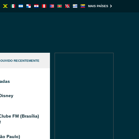
MAIS PAÍSES
OUVIDO RECENTEMENTE
nadas
Disney
Clube FM (Brasília)
M
São Paulo)