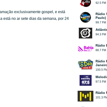
92.5 FM
ramação exclusivamente gospel, e está
Rádio 
Paulo)
la está no ar sete dias da semana, por 24
99.7 FM
Atlânt
94.3 FM
Rádio 
88.7 FM
Rádio 
Janeir
100.5 F
Melodi
97.5 FM
Rádio 
101.3 F