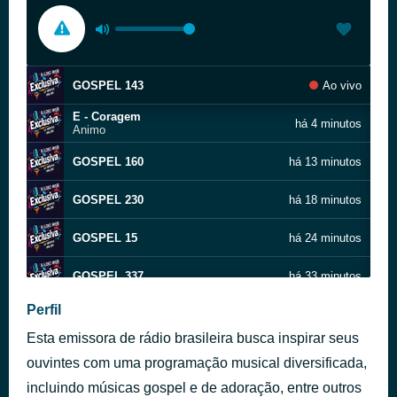
GOSPEL 143
Ao vivo
E - Coragem
há 4 minutos
Animo
GOSPEL 160
há 13 minutos
GOSPEL 230
há 18 minutos
GOSPEL 15
há 24 minutos
GOSPEL 337
há 33 minutos
Perfil
GOSPEL 353
há 38 minutos
Esta emissora de rádio brasileira busca inspirar seus
GOSPEL 326
há 46 minutos
ouvintes com uma programação musical diversificada,
incluindo músicas gospel e de adoração, entre outros
GOSPEL 344
há 50 minutos