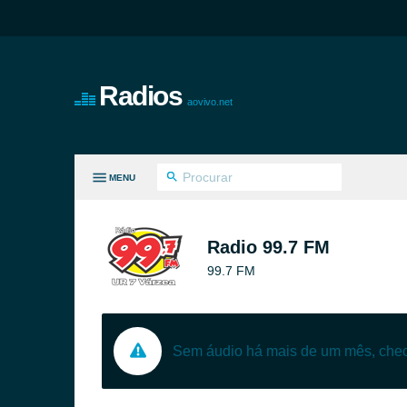
Radios
aovivo.net
MENU
S GÊNEROS
Radio 99.7 FM
99.7 FM
Sem áudio há mais de um mês, ch