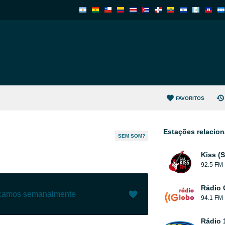
FAVORITOS
Estações relacio
SEM SOM?
Kiss (
92.5 FM
Rádio 
ecamos semanalmente
94.1 FM
Gostar (
6
)
(
0
)
Rádio 