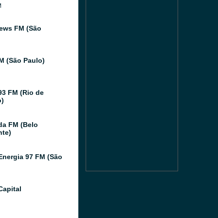
M
ews FM (São
FM (São Paulo)
93 FM (Rio de
o)
da FM (Belo
nte)
Energia 97 FM (São
Capital