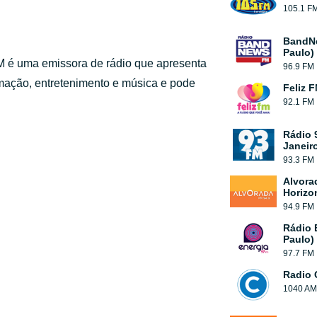
105.1 F
BandN
Paulo)
FM é uma emissora de rádio que apresenta
96.9 FM
mação, entretenimento e música e pode
Feliz 
92.1 FM
Rádio 
Janeir
93.3 FM
Alvora
Horizo
94.9 FM
Rádio 
Paulo)
97.7 FM
Radio 
1040 AM