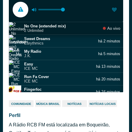
No One (extended mix)
Ao vivo
2 Unlimited
Sweet Dreams
há 2 minutos
Eurythmics
My Radio
há 5 minutos
J.K.
Easy
há 13 minutos
ICE MC
Run Fa Cover
há 20 minutos
ICE MC
Fingerfoc
há 24 minutos
Friends of Carlotta
Sun Is Shining
há 27 minutos
COMUNIDADE
MÚSICA BRASIL
NOTÍCIAS
NOTÍCIAS LOCAIS
Bob Marley
Everyday (remix)
Perfil
há 31 minutos
Anticappella
A Rádio RCB FM está localizada em Boqueirão,
Movin' Up & Down (club mix)
há 39 minutos
MC Jack & Sister J