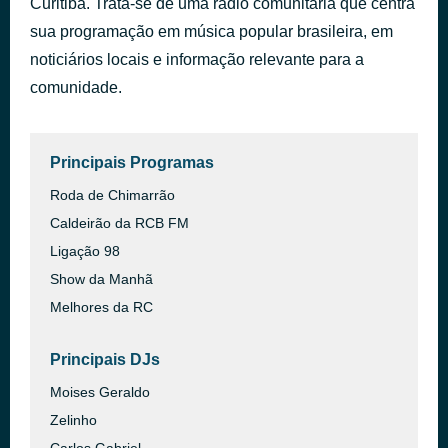
Curitiba. Trata-se de uma rádio comunitária que centra
Running
sua programação em música popular brasileira, em
há 44 minutos
Information Society
noticiários locais e informação relevante para a
comunidade.
Principais Programas
Roda de Chimarrão
Caldeirão da RCB FM
Ligação 98
Show da Manhã
Melhores da RC
Principais DJs
Moises Geraldo
Zelinho