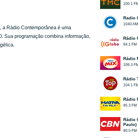
100.1 F
Radio 
1040 AM
o, a Rádio Contemporânea é uma
980. Sua programação combina informação,
Rádio 
gélica.
94.1 FM
Rádio 
106.3 F
Rádio 
104.1 F
Rádio 
95.3 FM
Rádio 
Paulo)
90.5 FM