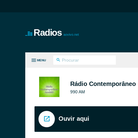
Radios
aovivo.net
MENU
S GÊNEROS
Rádio Contemporâneo
990 AM
Ouvir aqui