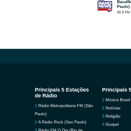
BandN
Paulo)
96.9 FM
Principais 5 Estações
Principais 
de Rádio
Música Brasil
Rádio Metropolitana FM (São
Notícias
Paulo)
Religião
A Rádio Rock (Sao Paulo)
Gospel
Rádio FM O Dia (Rio de