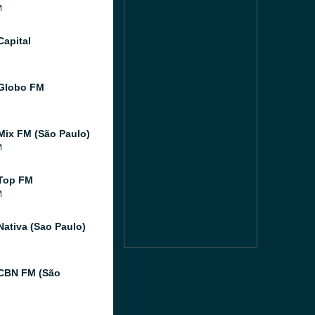
M
Capital
Globo FM
Mix FM (São Paulo)
M
Top FM
M
Nativa (Sao Paulo)
CBN FM (São