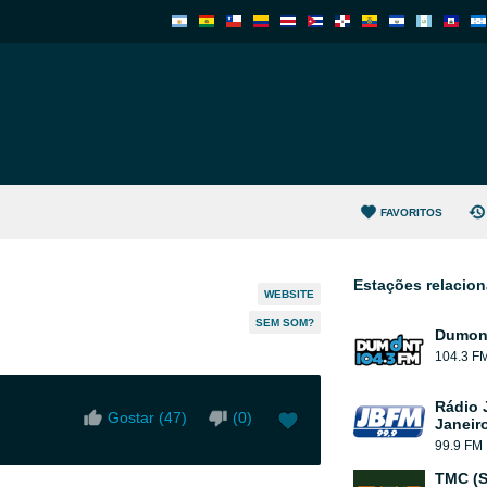
FAVORITOS
Estações relacio
WEBSITE
SEM SOM?
Dumont
104.3 F
Rádio 
Gostar (
47
)
(
0
)
Janeir
99.9 FM
TMC (S