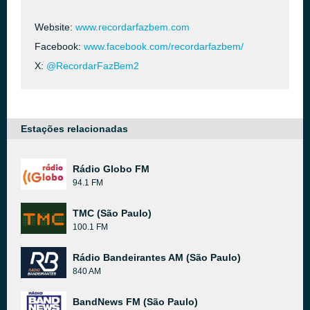
Website:
www.recordarfazbem.com
Facebook:
www.facebook.com/recordarfazbem/
X:
@RecordarFazBem2
Estações relacionadas
Rádio Globo FM
94.1 FM
TMC (São Paulo)
100.1 FM
Rádio Bandeirantes AM (São Paulo)
840 AM
BandNews FM (São Paulo)