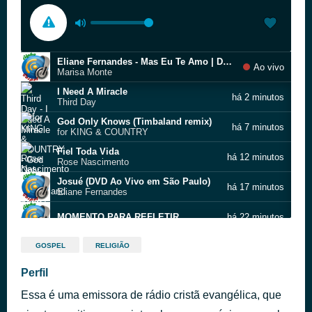
Eliane Fernandes - Mas Eu Te Amo | DVD Eliane Fernandes 2022
Ao vivo
Marisa Monte
I Need A Miracle
há 2 minutos
Third Day
God Only Knows (Timbaland remix)
há 7 minutos
for KING & COUNTRY
Fiel Toda Vida
há 12 minutos
Rose Nascimento
Josué (DVD Ao Vivo em São Paulo)
há 17 minutos
Eliane Fernandes
MOMENTO PARA REFLETIR
há 22 minutos
Eu Escolho Deus - Ao Vivo
há 26 minutos
GOSPEL
RELIGIÃO
Thalles Roberto
Jesus Te Surpreende (DVD Eliane Fernandes 2022)
Perfil
há 32 minutos
Eliane Fernandes
Essa é uma emissora de rádio cristã evangélica, que
Há Um Tempo | DVD Eliane Fernandes 2022
há 37 minutos
Eliane Fernandes Ft. Gerson Rufino