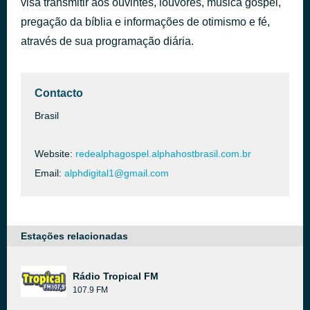
visa transmitir aos ouvintes, louvores, música gospel,
A quem temerei?
pregação da bíblia e informações de otimismo e fé,
há 46 minutos
siderleyoliveira0
através de sua programação diária.
Contacto
Brasil
Website:
redealphagospel.alphahostbrasil.com.br
Email:
alphdigital1@gmail.com
Estações relacionadas
Rádio Tropical FM
107.9 FM