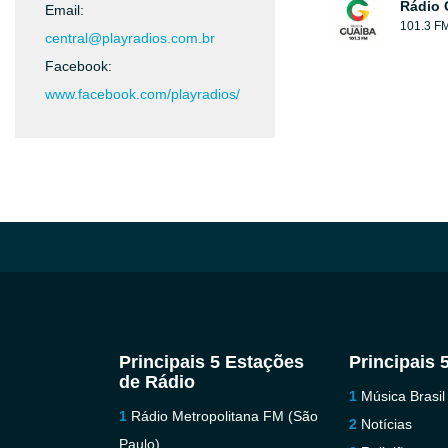
Rádio 
Email:
101.3 F
central@playradios.com.br
Facebook:
www.facebook.com/playradios/
Principais 5 Estações
Principais 
de Rádio
Música Brasil
Rádio Metropolitana FM (São
Notícias
Paulo)