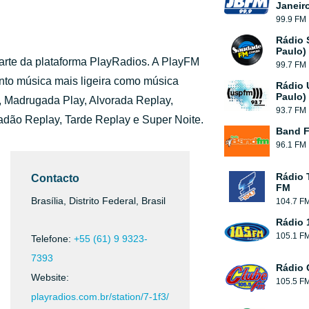
Janeir
99.9 FM
Rádio 
Paulo)
arte da plataforma PlayRadios. A PlayFM
99.7 FM
anto música mais ligeira como música
Rádio 
Paulo)
t, Madrugada Play, Alvorada Replay,
93.7 FM
dão Replay, Tarde Replay e Super Noite.
Band 
96.1 FM
Rádio 
Contacto
FM
Brasília, Distrito Federal, Brasil
104.7 F
Rádio 
105.1 F
Telefone:
+55 (61) 9 9323-
7393
Rádio 
Website:
105.5 F
playradios.com.br/station/7-1f3/