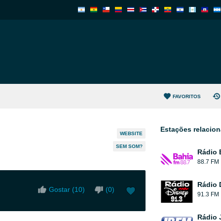
FAVORITOS
Estações relacio
WEBSITE
SEM SOM?
Rádio 
88.7 FM
Rádio 
Gostar (
10
)
(
0
)
91.3 FM
Rádio 