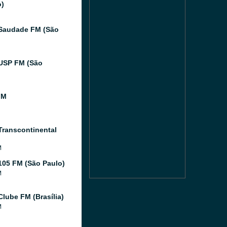
o)
Saudade FM (São
USP FM (São
FM
Transcontinental
M
105 FM (São Paulo)
M
Clube FM (Brasília)
M