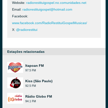
Website:
radiorestituigospel.no.comunidades.net
Email:
radiorestituigospel@hotmail.com
Facebook:
www.facebook.com/RadioRestituiGospelMusicas/
X:
@radiorestitui
Estações relacionadas
Itapoan FM
97.5 FM
Kiss (São Paulo)
92.5 FM
Rádio Globo FM
94.1 FM