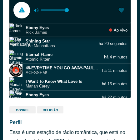
Ebony Eyes
Ao vivo
Rick James
Shining Star
há 20 segundos
The Manhattans
Eternal Flame
há 4 minutos
Atomic Kitten
48-EVRYTIME YOU GO AWAY-PAUL YOUNG
há 11 minutos
ACESSEM!
I Want To Know What Love Is
há 16 minutos
Mariah Carey
Ebony Eyes
há 22 minutos
Rick James
18
há 27 minutos
GOSPEL
RELIGIÃO
ACESSEM!
By My Side
Perfil
há 30 minutos
INXS
Essa é uma estação de rádio romântica, que está no
Vários - Miracle_Jon Bon Jovi
há 36 minutos
Vários