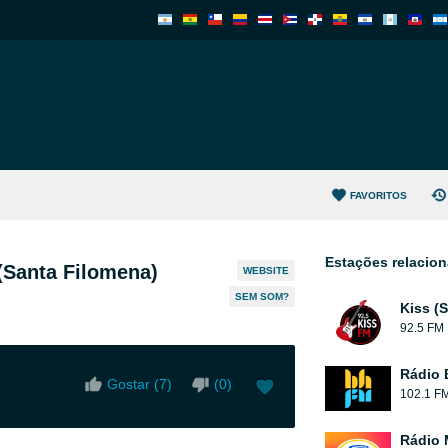
FAVORITOS
Estações relacio
(Santa Filomena)
WEBSITE
SEM SOM?
Kiss (
92.5 FM
Rádio
Gostar (
7
)
(
0
)
102.1 F
Rádio 