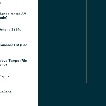
M
Bandeirantes AM
aulo)
Antena 1 (São
Saudade FM (São
Novo Tempo (Rio
eiro)
Capital
 Gaúcha