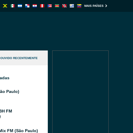
MAIS PAÍSES
OUVIDO RECENTEMENTE
nadas
São Paulo)
 BH FM
M
Mix FM (São Paulo)