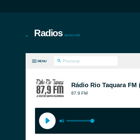
Radios
aovivo.net
MENU
S GÊNEROS
Rádio Rio Taquara FM 
87.9 FM