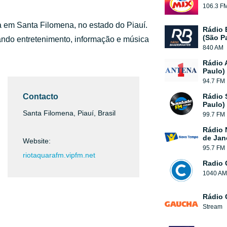
106.3 F
da em Santa Filomena, no estado do Piauí.
Rádio 
(São P
ndo entretenimento, informação e música
840 AM
Rádio 
Paulo)
94.7 FM
Contacto
Rádio 
Paulo)
Santa Filomena, Piauí, Brasil
99.7 FM
Rádio 
de Jan
Website:
95.7 FM
riotaquarafm.vipfm.net
Radio 
1040 AM
Rádio
Stream