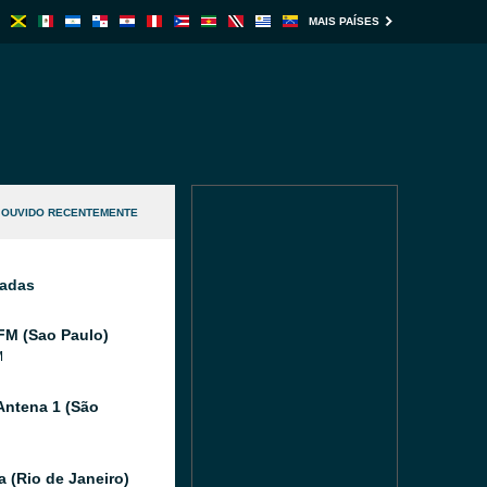
MAIS PAÍSES
OUVIDO RECENTEMENTE
nadas
FM (Sao Paulo)
M
Antena 1 (São
a (Rio de Janeiro)