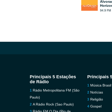
Alvora
Horizo
94.9 FM
Principais 5 Estações
Principais 
de Rádio
Música Brasil
Rádio Metropolitana FM (São
Notícias
Paulo)
Religião
A Rádio Rock (Sao Paulo)
Gospel
Rádio FM O Dia (Rio de