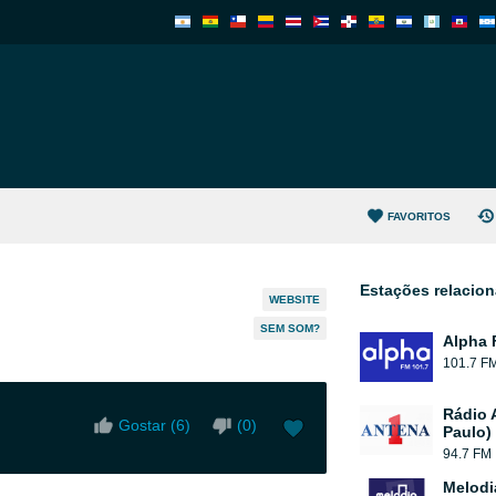
FAVORITOS
Estações relacio
WEBSITE
SEM SOM?
Alpha 
101.7 F
Rádio 
Gostar (
6
)
(
0
)
Paulo)
94.7 FM
Melodi