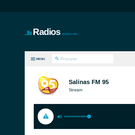
Radios
aovivo.net
MENU
S GÊNEROS
Salinas FM 95
Stream