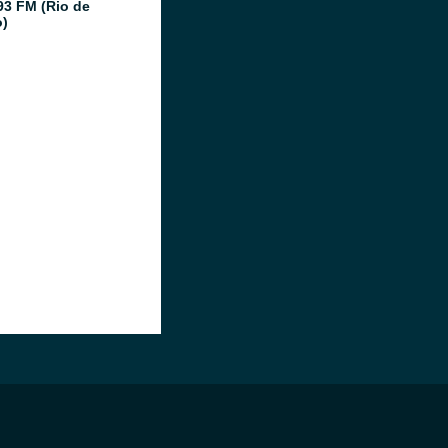
93 FM (Rio de
o)