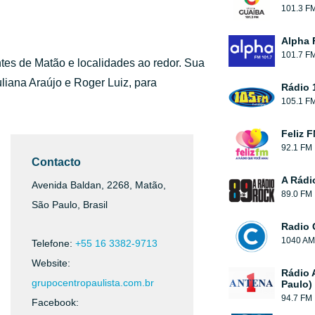
101.3 F
Alpha 
101.7 F
tes de Matão e localidades ao redor. Sua
uliana Araújo e Roger Luiz, para
Rádio 
105.1 F
Feliz 
92.1 FM
Contacto
A Rádi
Avenida Baldan, 2268, Matão,
89.0 FM
São Paulo, Brasil
Radio 
1040 AM
Telefone:
+55 16 3382-9713
Website:
Rádio 
grupocentropaulista.com.br
Paulo)
94.7 FM
Facebook: