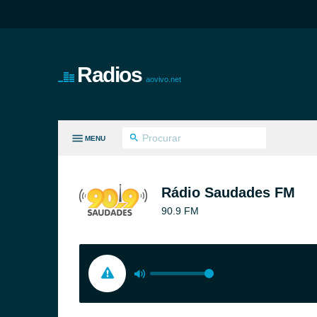
Radios
aovivo.net
MENU
S GÊNEROS
Rádio Saudades FM
90.9 FM