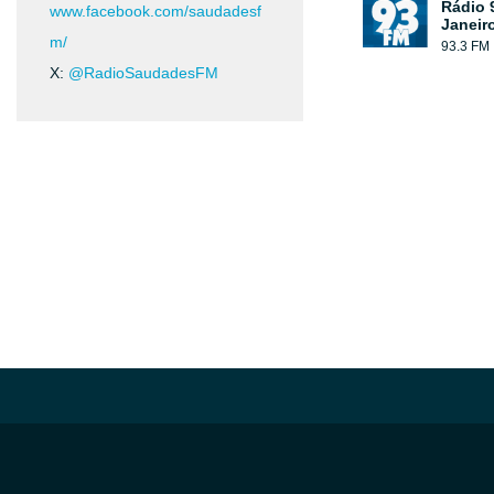
Rádio 
www.facebook.com/saudadesf
Janeir
m/
93.3 FM
X:
@RadioSaudadesFM