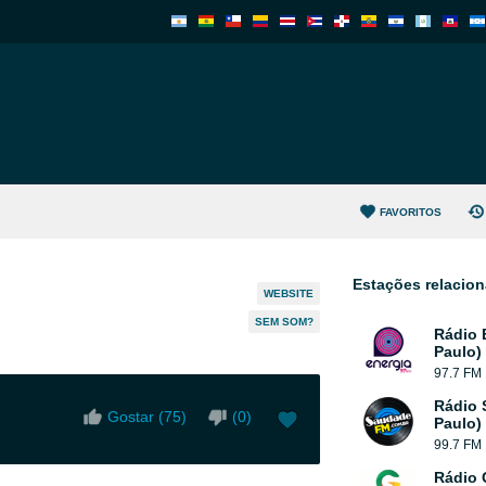
FAVORITOS
Estações relacio
WEBSITE
SEM SOM?
Rádio 
Paulo)
97.7 FM
Rádio 
Gostar (
75
)
(
0
)
Paulo)
99.7 FM
Rádio 