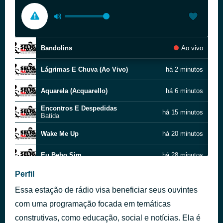
Bandolins
Ao vivo
Lágrimas E Chuva (Ao Vivo)
há 2 minutos
Aquarela (Acquarello)
há 6 minutos
Encontros E Despedidas
há 15 minutos
Batida
Wake Me Up
há 20 minutos
Eu Bebo Sim
há 28 minutos
Perfil
O Retorno do Boom Bap
há 33 minutos
Essa estação de rádio visa beneficiar seus ouvintes
De Peça Em Peça
há 38 minutos
Matuê
com uma programação focada em temáticas
Ao vivo
construtivas, como educação, social e notícias. Ela é
há 42 minutos
Saci