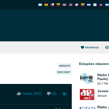
FAVORITOS
Estações relacio
WEBSITE
SEM SOM?
Rádio 
Paulo)
93.7 FM
Jovem 
Gostar (
941
)
(
0
)
Stream
Rádio 