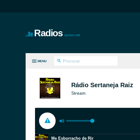
Radios
aovivo.net
MENU
S GÊNEROS
Rádio Sertaneja Raiz
Stream
Me Esborracho de Rir