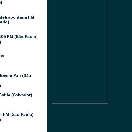
o)
Metropolitana FM
aulo)
105 FM (São Paulo)
M
FM
Jovem Pan (São
M
Bahia (Salvador)
 FM (Sao Paulo)
M