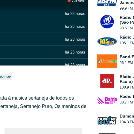
Ao vivo
Janeir
99.9 FM
há 23 horas
Rádio 
(São P
há 23 horas
98.5 FM
Rádio 
há 23 horas
105.1 F
há 23 horas
Band 
96.1 FM
há 23 horas
Rádio 
JO POP
há 23 horas
Paulo)
100.9 F
há 23 horas
Rádio 
ada à música sertaneja de todos os
88.7 FM
há 23 horas
ertaneja, Sertanejo Puro, Os meninos de
Dumont
há 23 horas
104.3 F