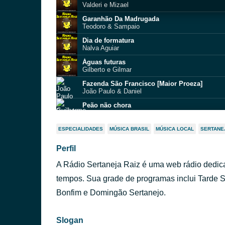
Valderi e Mizael
Garanhão Da Madrugada
Teodoro & Sampaio
Dia de formatura
Nalva Aguiar
Águas futuras
Gilberto e Gilmar
Fazenda São Francisco [Maior Proeza]
João Paulo & Daniel
Peão não chora
Guilherme & Santiago
Viola cabocla
ESPECIALIDADES
MÚSICA BRASIL
MÚSICA LOCAL
SERTANE
Tião Carreiro e Pardinho
Perfil
Tocando Em Frente
Daniel
A Rádio Sertaneja Raiz é uma web rádio dedic
A força do amor
Abel & Caim
tempos. Sua grade de programas inclui Tarde S
Caminhoneiro
Bonfim e Domingão Sertanejo.
Liu & Léu
Slogan