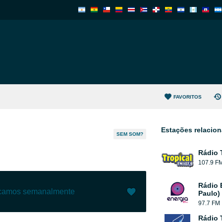
FAVORITOS
Estações relacio
SEM SOM?
Rádio 
107.9 F
Rádio 
ecamos semanalmente
Paulo)
97.7 FM
Gostar (
0
)
(
0
)
Rádio 