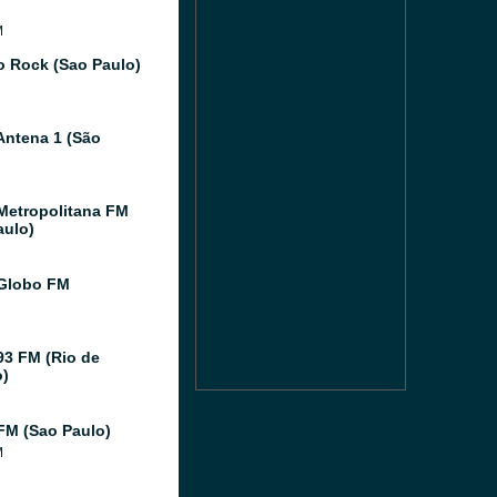
M
o Rock (Sao Paulo)
Antena 1 (São
Metropolitana FM
aulo)
Globo FM
93 FM (Rio de
o)
FM (Sao Paulo)
M