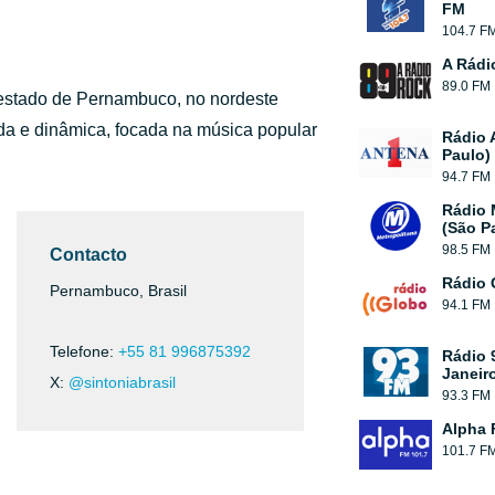
FM
104.7 F
A Rádi
89.0 FM
do estado de Pernambuco, no nordeste
da e dinâmica, focada na música popular
Rádio 
Paulo)
94.7 FM
Rádio 
(São P
98.5 FM
Contacto
Rádio 
Pernambuco, Brasil
94.1 FM
Telefone:
+55 81 996875392
Rádio 
Janeir
X:
@sintoniabrasil
93.3 FM
Alpha 
101.7 F