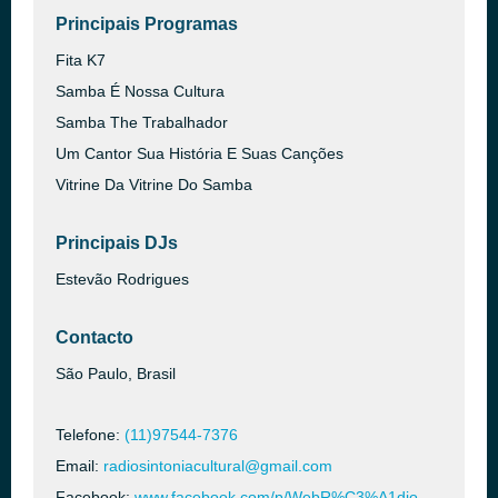
Principais Programas
Fita K7
Samba É Nossa Cultura
Samba The Trabalhador
Um Cantor Sua História E Suas Canções
Vitrine Da Vitrine Do Samba
Principais DJs
Estevão Rodrigues
Contacto
São Paulo, Brasil
Telefone:
(11)97544-7376
Email:
radiosintoniacultural@gmail.com
Facebook:
www.facebook.com/p/WebR%C3%A1dio-