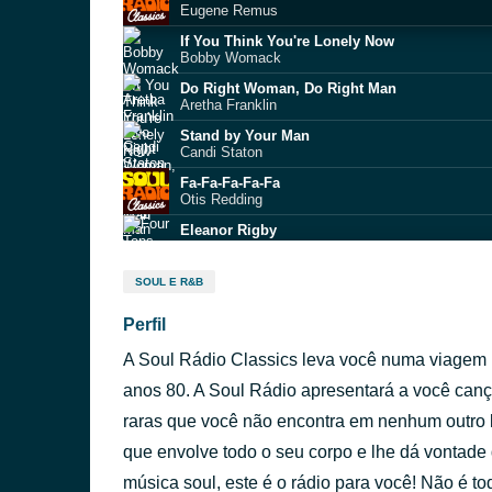
Eugene Remus
If You Think You're Lonely Now
Bobby Womack
Do Right Woman, Do Right Man
Aretha Franklin
Stand by Your Man
Candi Staton
Fa-Fa-Fa-Fa-Fa
Otis Redding
Eleanor Rigby
Four Tops
Way Over There
SOUL E R&B
The Temptations
Perfil
Working My Way Back to You
The Spinners
A Soul Rádio Classics leva você numa viagem
Sunshine of Your Love
Ella Fitzgerald
anos 80. A Soul Rádio apresentará a você can
Little Red Corvette
raras que você não encontra em nenhum outro 
Prince
que envolve todo o seu corpo e lhe dá vontade 
música soul, este é o rádio para você! Não é t