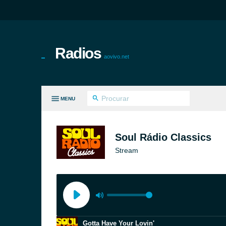
Radios
aovivo.net
MENU
S GÊNEROS
Soul Rádio Classics
Stream
Gotta Have Your Lovin'