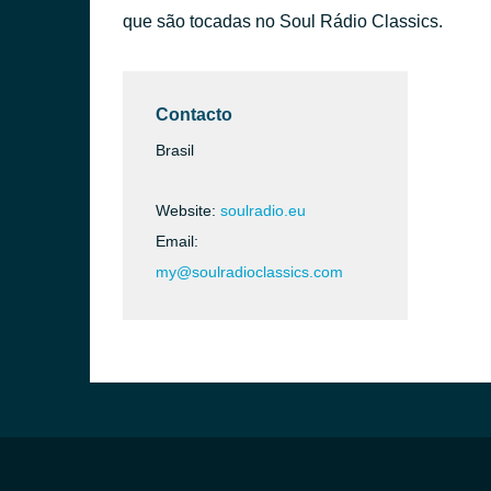
que são tocadas no Soul Rádio Classics.
Contacto
Brasil
Website:
soulradio.eu
Email:
my@soulradioclassics.com