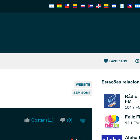
FAVORITOS
Estações relacio
WEBSITE
SEM SOM?
Rádio 
FM
104.7 F
Feliz 
Gostar (
11
)
(
0
)
92.1 FM
Alpha 