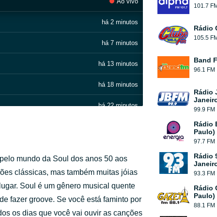
Ao vivo
101.7 F
há 2 minutos
Rádio 
105.5 F
há 7 minutos
Band 
há 13 minutos
96.1 FM
há 18 minutos
Rádio 
Janeir
há 22 minutos
99.9 FM
Rádio 
há 26 minutos
Paulo)
97.7 FM
há 31 minutos
Rádio 
 pelo mundo da Soul dos anos 50 aos
Janeir
há 36 minutos
ções clássicas, mas também muitas jóias
93.3 FM
lugar. Soul é um gênero musical quente
Rádio 
há 41 minutos
Paulo)
de fazer groove. Se você está faminto por
88.1 FM
odos os dias que você vai ouvir as canções