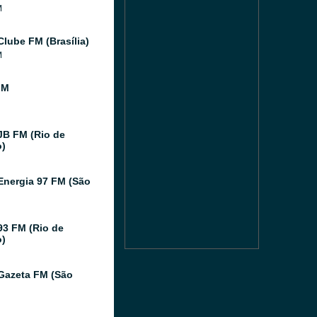
M
Clube FM (Brasília)
M
FM
JB FM (Rio de
o)
Energia 97 FM (São
93 FM (Rio de
o)
Gazeta FM (São