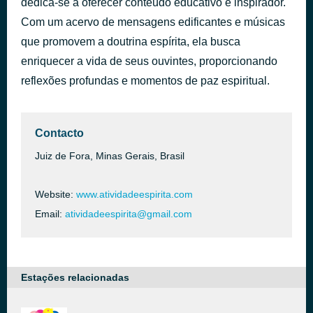
dedica-se a oferecer conteúdo educativo e inspirador.
Christmas and Action
Com um acervo de mensagens edificantes e músicas
há 7 horas
Vanessa Anseloni
que promovem a doutrina espírita, ela busca
enriquecer a vida de seus ouvintes, proporcionando
reflexões profundas e momentos de paz espiritual.
Contacto
Juiz de Fora, Minas Gerais, Brasil
Website:
www.atividadeespirita.com
Email:
atividadeespirita@gmail.com
Estações relacionadas