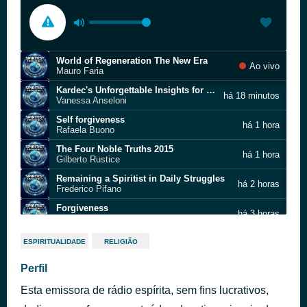
World of Regeneration The New Era
Ao vivo
Mauro Faria
Kardec's Unforgettable Insights for the Spiritist
há 18 minutos
Vanessa Anseloni
Self forgiveness
há 1 hora
Rafaela Buono
The Four Noble Truths 2015
há 1 hora
Gilberto Rustice
Remaining a Spiritist in Daily Struggles
há 2 horas
Frederico Pifano
Forgiveness
há 3 horas
Carolina Pinheiro
Jesus and the Lessons from the Bethany Village 2016
há 4 horas
ESPIRITUALIDADE
RELIGIÃO
Marcio Coelho
Many Are Called but Few Are Chosen 2016
Perfil
há 5 horas
Heather Bollech Fonseca
Esta emissora de rádio espírita, sem fins lucrativos,
Go and Preach
há 5 horas
Peter Hays