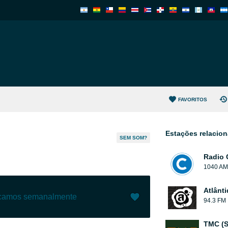
FAVORITOS
Estações relacio
SEM SOM?
Radio 
1040 AM
Atlânt
ecamos semanalmente
94.3 FM
Gostar (
0
)
(
0
)
TMC (S