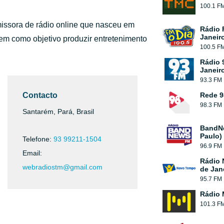
100.1 F
missora de rádio online que nasceu em
Rádio 
Janeir
em como objetivo produzir entretenimento
100.5 F
Rádio 
Janeir
93.3 FM
Contacto
Rede 9
98.3 FM
Santarém, Pará, Brasil
BandN
Paulo)
Telefone:
93 99211-1504
96.9 FM
Email:
Rádio 
webradiostm@gmail.com
de Jan
95.7 FM
Rádio 
101.3 F