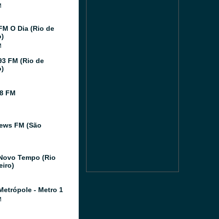
M
FM O Dia (Rio de
o)
M
93 FM (Rio de
o)
8 FM
ews FM (São
Novo Tempo (Rio
eiro)
Metrópole - Metro 1
M