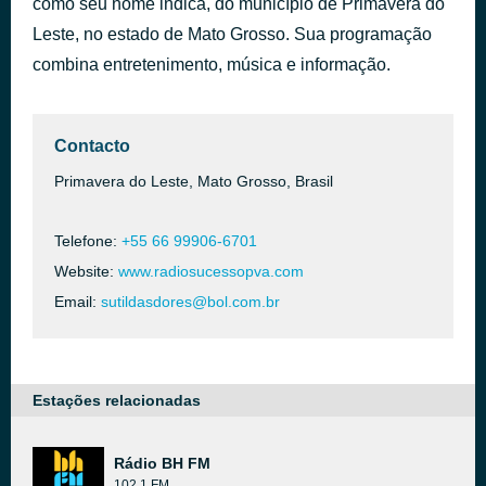
como seu nome indica, do município de Primavera do
Cleber e Cauan part Israel Novaes - Tô Com Pena De Você
Leste, no estado de Mato Grosso. Sua programação
há 37 minutos
12
combina entretenimento, música e informação.
Contacto
Primavera do Leste, Mato Grosso, Brasil
Telefone:
+55 66 99906-6701
Website:
www.radiosucessopva.com
Email:
sutildasdores@bol.com.br
Estações relacionadas
Rádio BH FM
102.1 FM