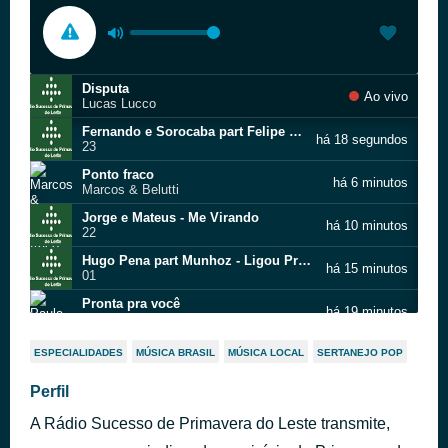
Disputa
Ao vivo
Lucas Lucco
Fernando e Sorocaba part Felipe Duran - E T
há 18 segundos
23
Ponto fraco
há 6 minutos
Marcos & Belutti
Jorge e Mateus - Me Virando
há 10 minutos
22
Hugo Pena part Munhoz - Ligou Pra Ex 1
há 15 minutos
01
Pronta pra você
há 19 minutos
Paula Fernandes
Contagem regressiva
há 24 minutos
ESPECIALIDADES
MÚSICA BRASIL
MÚSICA LOCAL
SERTANEJO POP
Edson & Hudson
Tato e Ed Reis - Eu Não Acredito
Perfil
há 28 minutos
13
A Rádio Sucesso de Primavera do Leste transmite,
Hugo e Tiago - Bar do Tião
há 33 minutos
16