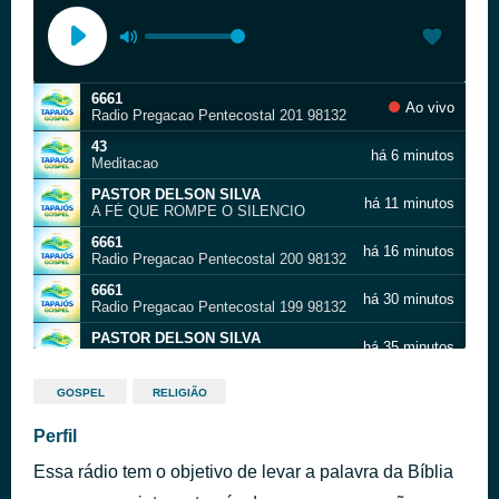
6661
Ao vivo
Radio Pregacao Pentecostal 201 98132
43
há 6 minutos
Meditacao
PASTOR DELSON SILVA
há 11 minutos
A FÉ QUE ROMPE O SILENCIO
6661
há 16 minutos
Radio Pregacao Pentecostal 200 98132
6661
há 30 minutos
Radio Pregacao Pentecostal 199 98132
PASTOR DELSON SILVA
há 35 minutos
A PERSEVERANÇA QUE SALVA
6661
há 52 minutos
GOSPEL
RELIGIÃO
Radio Pregacao Pentecostal 199 98132
6661
Perfil
há 1 hora
Radio Pregacao Pentecostal 198 98132
Essa rádio tem o objetivo de levar a palavra da Bíblia
21
há 1 hora
Mensagem