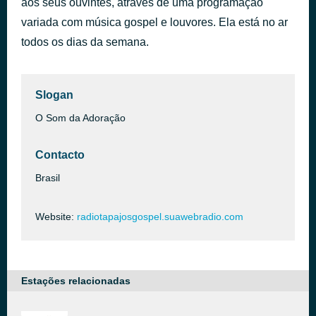
aos seus ouvintes, através de uma programação
PASTOR DELSON SILVA
variada com música gospel e louvores. Ela está no ar
há 1 hora
SOMOS COOPERADORES DE DEUS
todos os dias da semana.
Slogan
O Som da Adoração
Contacto
Brasil
Website:
radiotapajosgospel.suawebradio.com
Estações relacionadas