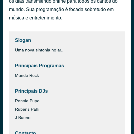
os dias transmitindo online para todos os cantos do
Você Não Soube Amar
mundo. Sua programação é focada sobretudo em
há 3 horas
Renato e Seus Blue Caps
música e entretenimento.
Slogan
Uma nova sintonia no ar...
Principais Programas
Mundo Rock
Principais DJs
Ronnie Pupo
Rubens Palli
J Bueno
Contacto