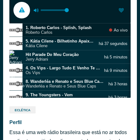
1. Roberto Carlos - Splish, Splash
Ao vivo
Roberto Carlos
5. Kátia Cilene - Bilhetinho Apaixonado
há 37 segundos
Kátia Cilene
Hit Parade Do Meu Coração
há 5 minutos
Jerry Adriani
4. Os Vips - Largo Tudo E Venho Te Buscar
há 9 minutos
Os Vips
8. Wanderléa e Renato e Seus Blue Caps -Meu Bem Lollipop
há 3 horas
Wanderléa e Renato e Seus Blue Caps
9. The Youngsters - Vem
há 3 horas
The Youngsters
Ninguém Poderá Julgar-Me
há 3 horas
ECLÉTICA
Jerry Adriani
Ford de Bigode
Perfil
há 3 horas
Renato e Seus Blue Caps
Essa é uma web rádio brasileira que está no ar todos
1. Roberto Carlos - Splish, Splash
há 3 horas
Roberto Carlos