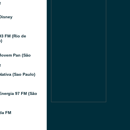
M
Disney
93 FM (Rio de
o)
Jovem Pan (São
M
Nativa (Sao Paulo)
Energia 97 FM (São
ida FM