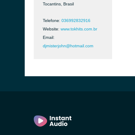
Tocantins, Brasil
Telefone:
036992832916
Website:
www.tokhits.com.br
Email:
djmisterjohn@hotmail.com