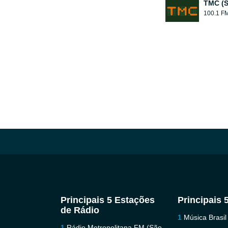
TMC (S
100.1 F
Principais 5 Estações
Principais 
de Rádio
Música Brasil
Rádio Metropolitana FM (São