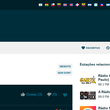
FAVORITOS
Estações relacio
WEBSITE
SEM SOM?
Rádio 
Paulo)
88.1 FM
A Rádi
Gostar (
3
)
(
0
)
89.0 FM
Rádio 