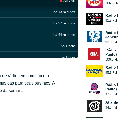
Ao vivo
106.3 F
há 13 minutos
Rádio 
91.3 FM
há 27 minutos
Rádio 
há 44 minutos
Janeir
93.3 FM
há 1 hora
Rádio 
Paulo)
há 1 hora
100.9 F
Rádio 
há 1 hora
95.3 FM
o de rádio tem como foco o
há 2 horas
úsicas para seus ouvintes. A
Rádio 
Paulo)
go da semana.
há 2 horas
97.7 FM
Atlânt
há 2 horas
94.3 FM