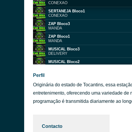
CONEXAO
SERTANEJA Bloco1
CONEXAO
ZAP Bloco3
MANDA
ZAP Bloco1
MANDA
MUSICAL Bloco3
DELIVERY
MUSICAL Bloco2
DELIVERY
MUSICAL Bloco1
Perfil
DELIVERY
Originária do estado de Tocantins, essa estaçã
MUSICAL Bloco3
DELIVERY
entretenimento, oferecendo uma variedade de m
MUSICAL Bloco2
programação é transmitida diariamente ao lon
DELIVERY
MUSICAL Bloco1
DELIVERY
Contacto