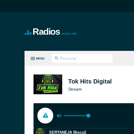
Radios
aovivo.net
MENU
S GÊNEROS
Tok Hits Digital
Stream
SERTANEJA Bloco2