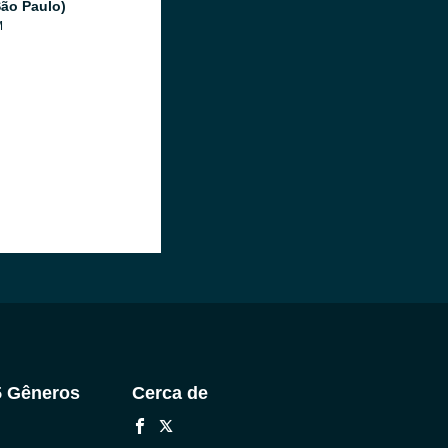
ão Paulo)
M
5 Gêneros
Cerca de