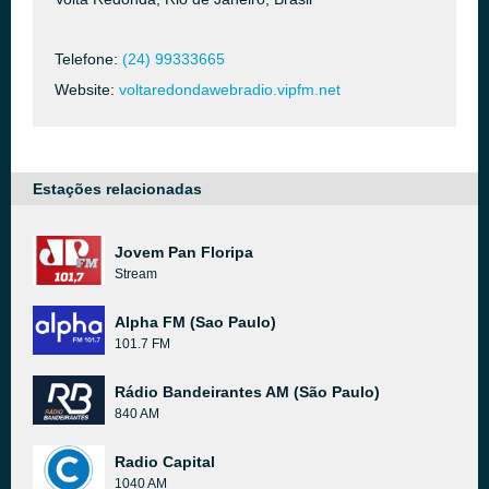
Telefone:
(24) 99333665
Website:
voltaredondawebradio.vipfm.net
Estações relacionadas
Jovem Pan Floripa
Stream
Alpha FM (Sao Paulo)
101.7 FM
Rádio Bandeirantes AM (São Paulo)
840 AM
Radio Capital
1040 AM