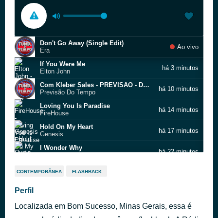
Don't Go Away (Single Edit)
Ao vivo
Era
If You Were Me
há 3 minutos
Elton John
Com Kleber Sales - PREVISAO - DO - TEMPO - MIX 3
há 10 minutos
Previsão Do Tempo
Loving You Is Paradise
há 14 minutos
FireHouse
Hold On My Heart
há 17 minutos
Genesis
I Wonder Why
há 22 minutos
Curtis Stigers
Without Love
há 27 minutos
CONTEMPORÂNEA
FLASHBACK
Tom Jones
That’s What Love Is All About
Perfil
há 30 minutos
Michael Bolton
Localizada em Bom Sucesso, Minas Gerais, essa é
Help
há 36 minutos
Tina Turner