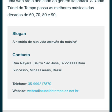
uma web rádio dedicado ao gênero flashback. A Rádio
You're Still The One
Túnel do Tempo passa as melhores músicas das
há 41 minutos
Shania Twain
décadas de 60, 70, 80 e 90.
Slogan
A história de sua vida através da música!
Contacto
Rua Nayara, Bairro São José, 37220000 Bom
Successo, Minas Gerais, Brasil
Telefone:
35-999217870
Website:
webradiotuneldotempo.az.net.br