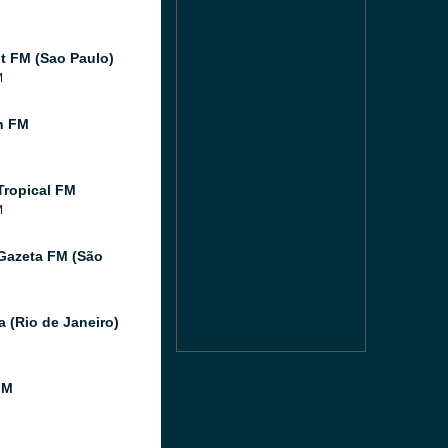
 FM (Sao Paulo)
M
n FM
Tropical FM
M
Gazeta FM (São
a (Rio de Janeiro)
FM