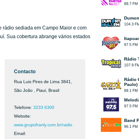
88.7 FM
Dumont
104.3 F
 rádio sediada em Campo Maior e com
uí. Sua cobertura abrange vários estados
Itapoa
97.5 FM
Rádio 
107.9 F
Contacto
Rádio 
Rua Luis Pires de Lima 3841,
Paulo)
São João , Piaui, Brasil
88.1 FM
Melodi
97.5 FM
Telefone:
3233 6300
Website:
Band 
www.grupofranly.com.br/radio
96.1 FM
Email: