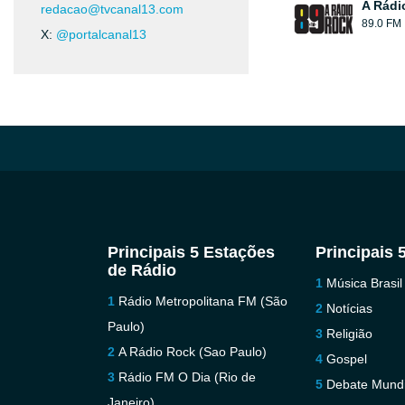
A Rádi
redacao@tvcanal13.com
89.0 FM
X:
@portalcanal13
Principais 5 Estações
Principais 
de Rádio
Música Brasil
Rádio Metropolitana FM (São
Notícias
Paulo)
Religião
A Rádio Rock (Sao Paulo)
Gospel
Rádio FM O Dia (Rio de
Debate Mundi
Janeiro)