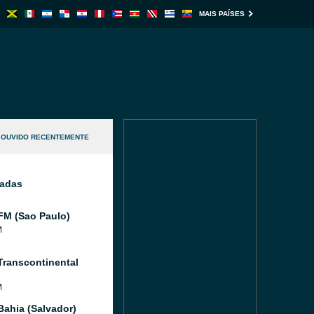
MAIS PAÍSES
OUVIDO RECENTEMENTE
nadas
FM (Sao Paulo)
M
Transcontinental
M
Bahia (Salvador)