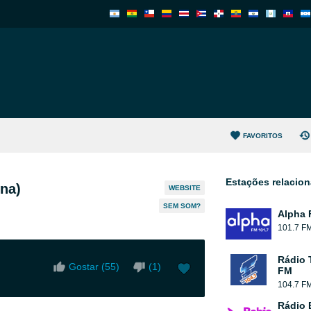
FAVORITOS
Estações relacio
na)
WEBSITE
SEM SOM?
Alpha 
101.7 F
Rádio 
Gostar (
55
)
(
1
)
FM
104.7 F
Rádio 