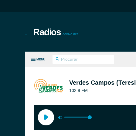
Radios
aovivo.net
MENU
S GÊNEROS
Verdes Campos (Teresi
102.9 FM