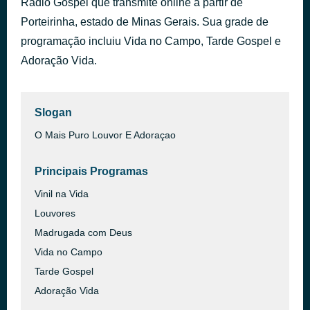
Rádio Gospel que transmite online a partir de
Sopra Espírito
Porteirinha, estado de Minas Gerais. Sua grade de
há 47 minutos
Ludmila Ferber
programação incluiu Vida no Campo, Tarde Gospel e
Adoração Vida.
Slogan
O Mais Puro Louvor E Adoraçao
Principais Programas
Vinil na Vida
Louvores
Madrugada com Deus
Vida no Campo
Tarde Gospel
Adoração Vida