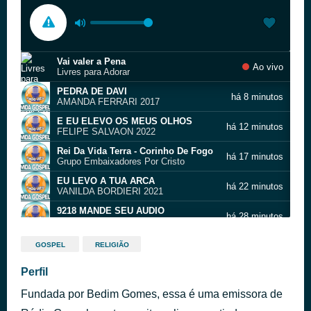
Vai valer a Pena
Ao vivo
Livres para Adorar
PEDRA DE DAVI
há 8 minutos
AMANDA FERRARI 2017
E EU ELEVO OS MEUS OLHOS
há 12 minutos
FELIPE SALVAON 2022
Rei Da Vida Terra - Corinho De Fogo
há 17 minutos
Grupo Embaixadores Por Cristo
EU LEVO A TUA ARCA
há 22 minutos
VANILDA BORDIERI 2021
9218 MANDE SEU AUDIO
há 28 minutos
HA 9 ANOS NO AR! ZAP 38 99997
SANTO
há 32 minutos
GOSPEL
RELIGIÃO
WELITA LIMA 2025
CHAME POR DEUS
Perfil
há 37 minutos
PRISCILA SANTANA 2025
Fundada por Bedim Gomes, essa é uma emissora de
DOMINIO E PODER
há 44 minutos
CATIA SANTOS 2005