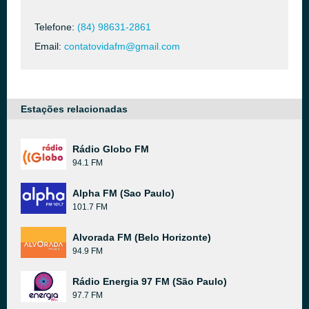
Telefone:
(84) 98631-2861
Email:
contatovidafm@gmail.com
Estações relacionadas
Rádio Globo FM
94.1 FM
Alpha FM (Sao Paulo)
101.7 FM
Alvorada FM (Belo Horizonte)
94.9 FM
Rádio Energia 97 FM (São Paulo)
97.7 FM