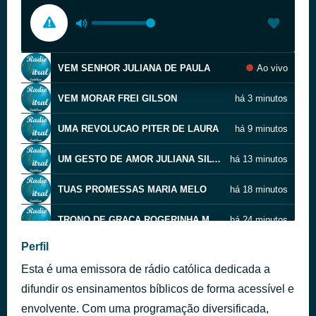
VEM SENHOR JULIANA DE PAULA
Ao vivo
VEM MORAR FREI GILSON
há 3 minutos
UMA REVOLUCAO PITER DE LAURA
há 9 minutos
UM GESTO DE AMOR JULIANA SILVEIRA
há 13 minutos
TUAS PROMESSAS MARIA MELO
há 18 minutos
TRONO DE GRACA ROGERINHA MOREIRA
há 24 minutos
Perfil
TRONO DA CRUZ MENSAGEIRO DO ESPIRITO
há 34 minutos
Esta é uma emissora de rádio católica dedicada a
SOPRO SOPRO THIAGO BRADO
há 37 minutos
difundir os ensinamentos bíblicos de forma acessível e
envolvente. Com uma programação diversificada,
TRILHA NOVA RADIO VITRAL CATOLICA
há 48 minutos