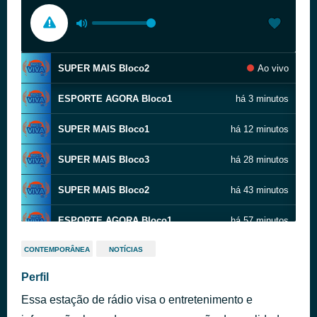
SUPER MAIS Bloco2
Ao vivo
ESPORTE AGORA Bloco1
há 3 minutos
SUPER MAIS Bloco1
há 12 minutos
SUPER MAIS Bloco3
há 28 minutos
SUPER MAIS Bloco2
há 43 minutos
ESPORTE AGORA Bloco1
há 57 minutos
SUPER MAIS Bloco1
há 1 hora
CONTEMPORÂNEA
NOTÍCIAS
Perfil
SUPER MAIS Bloco3
há 1 hora
Essa estação de rádio visa o entretenimento e
SUPER MAIS Bloco2
há 1 hora