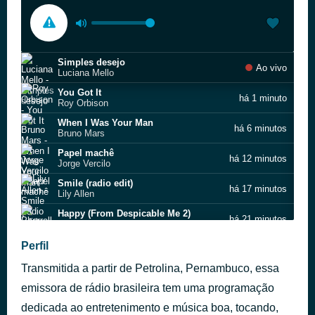
Simples desejo
Ao vivo
Luciana Mello
You Got It
há 1 minuto
Roy Orbison
When I Was Your Man
há 6 minutos
Bruno Mars
Papel machê
há 12 minutos
Jorge Vercilo
Smile (radio edit)
há 17 minutos
Lily Allen
Happy (From Despicable Me 2)
há 21 minutos
Pharrell Williams
Angles
Perfil
há 27 minutos
LP
Transmitida a partir de Petrolina, Pernambuco, essa
Esotérico - Ao Vivo
há 31 minutos
Gal Costa
emissora de rádio brasileira tem uma programação
Eu queria ter uma bomba
dedicada ao entretenimento e música boa, tocando,
há 35 minutos
Barão Vermelho