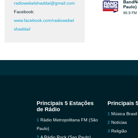
BandN
radiowebelshaddai@gmail.com
Paulo)
Facebook:
96.9 FM
www.facebook.com/radiowebel
shaddai/
Principais 5 Estações
Principais 
de Rádio
Música Brasil
Rádio Metropolitana FM (São
Notícias
Paulo)
Religião
A Rádio Rock (Sao Paulo)