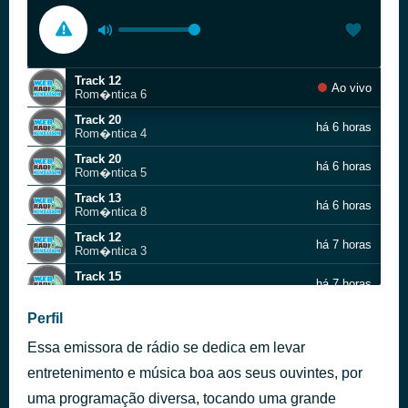
Track 12
Ao vivo
Rom�ntica 6
Track 20
há 6 horas
Rom�ntica 4
Track 20
há 6 horas
Rom�ntica 5
Track 13
há 6 horas
Rom�ntica 8
Track 12
há 7 horas
Rom�ntica 3
Track 15
há 7 horas
Rom�ntica 10
Track 5
Perfil
há 7 horas
Rom�ntica 9
Essa emissora de rádio se dedica em levar
Track 3
há 7 horas
Rom�ntica 5
entretenimento e música boa aos seus ouvintes, por
Track 14
uma programação diversa, tocando uma grande
há 7 horas
Rom�ntica 10