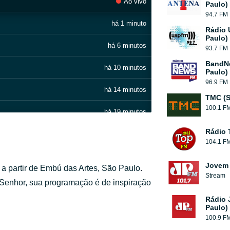
Ao vivo
Paulo)
94.7 FM
há 1 minuto
Rádio 
Paulo)
há 6 minutos
93.7 FM
BandN
há 10 minutos
Paulo)
96.9 FM
há 14 minutos
TMC (S
100.1 F
há 19 minutos
Rádio 
há 24 minutos
104.1 F
há 27 minutos
Jovem 
a partir de Embú das Artes, São Paulo.
Stream
há 31 minutos
 Senhor, sua programação é de inspiração
Rádio 
há 35 minutos
Paulo)
100.9 F