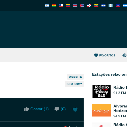
FAVORITOS
Estações relacio
WEBSITE
SEM SOM?
Rádio 
91.3 FM
Alvora
Gostar (
1
)
(
0
)
Horizo
94.9 FM
Rádio 