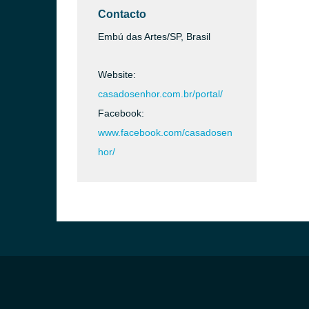
Contacto
Embú das Artes/SP, Brasil
Website:
casadosenhor.com.br/portal/
Facebook:
www.facebook.com/casadosen
hor/