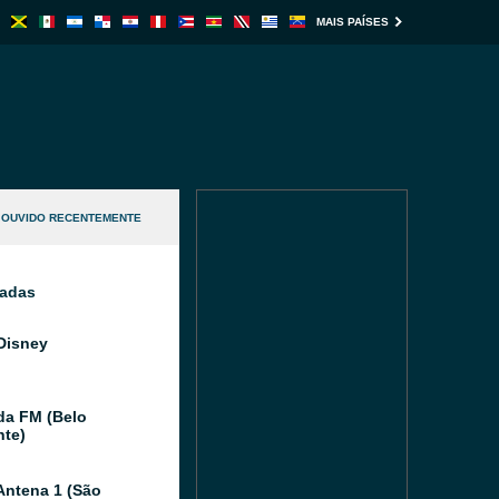
MAIS PAÍSES
OUVIDO RECENTEMENTE
nadas
Disney
da FM (Belo
nte)
Antena 1 (São