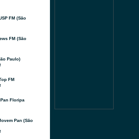
USP FM (São
ews FM (São
ão Paulo)
M
Top FM
M
Pan Floripa
Jovem Pan (São
M