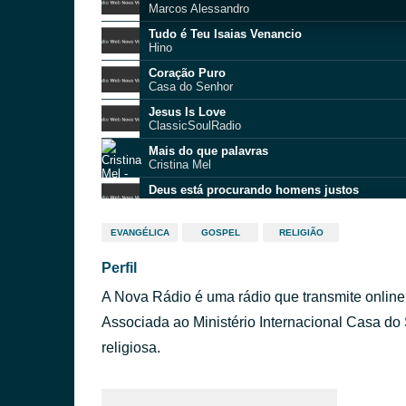
Marcos Alessandro
Tudo é Teu Isaias Venancio
Hino
Coração Puro
Casa do Senhor
Jesus Is Love
ClassicSoulRadio
Mais do que palavras
Cristina Mel
Deus está procurando homens justos
Casa do Senhor
Manhã
EVANGÉLICA
GOSPEL
RELIGIÃO
Cláudio Thompson e Batista Jr.
Perfil
Começando aqui
Arautos do Rei
A Nova Rádio é uma rádio que transmite online 
A Paz Reinará
Hino
Associada ao Ministério Internacional Casa do
Héber Marques És pra mim
religiosa.
Hino